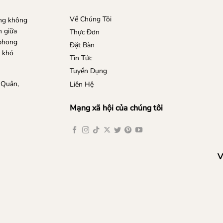
Về Chúng Tôi
ong không
n giữa
Thực Đơn
 phong
Đặt Bàn
n khó
Tin Tức
Tuyển Dụng
 Quân,
Liên Hệ
Mạng xã hội của chúng tôi
V