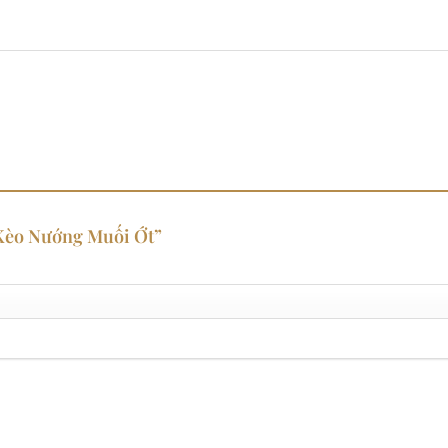
á Kèo Nướng Muối Ớt”