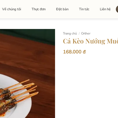
Về chúng tôi
Thực đơn
Đặt bàn
Tin tức
Liên hệ
Trang chủ
/
Orther
Cá Kèo Nướng Muố
168.000 đ